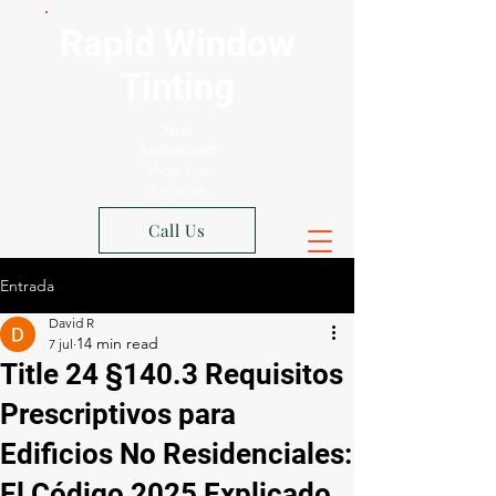
Rapid Window
Tinting
Xpel
Authorized
Shop Los
Angeles
Call Us
Entrada
David R
7 jul
Title 24 §140.3 Requisitos
Prescriptivos para
Edificios No Residenciales:
El Código 2025 Explicado