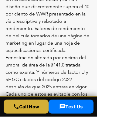
diseño que discretamente supera el 40 
por ciento de WWR presentado en la 
vía prescriptiva y rebotado a 
rendimiento. Valores de rendimiento 
de película tomados de una página de 
marketing en lugar de una hoja de 
especificaciones certificada. 
Fenestración alterada por encima del 
umbral de área de la §141.0 tratada 
como exenta. Y números de factor U y 
SHGC citados del código 2022 
después de que 2025 entrara en vigor. 
Cada uno de estos es evitable con los 
datos de producto correctos y el 
Call Now
Text Us
formulario correcto, desde el inicio.
5 Preguntas de 
Búsqueda por Voz Sobre 