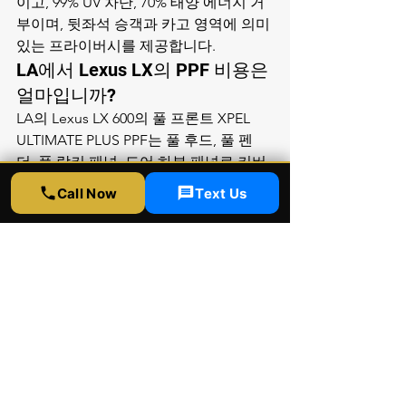
이고, 99% UV 차단, 70% 태양 에너지 거
부이며, 뒷좌석 승객과 카고 영역에 의미 
있는 프라이버시를 제공합니다.
LA에서 Lexus LX의 PPF 비용은 
얼마입니까?
LA의 Lexus LX 600의 풀 프론트 XPEL 
ULTIMATE PLUS PPF는 풀 후드, 풀 펜
더, 풀 락커 패널, 도어 하부 패널로 커버
리지 확장 여부에 따라 일반적으로 
Call Now
Text Us
$3,500-4,500입니다. 필름은 황변, 균열, 
박리에 대한 XPEL의 10년 보증을 가지
며, 햇빛이나 따뜻한 물 노출로 미세한 소
용돌이 자국을 자가 치유합니다.
렉서스 페인트에 세라믹 코팅이 
작동합니까?
예, 세라믹 코팅은 렉서스 페인트에서 매
우 잘 작동하며 실제로 대부분의 독일 럭
셔리 페인트보다 렉서스 페인트에서 더 