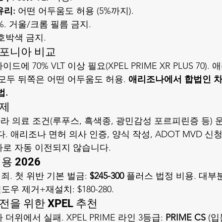
유리:
 어떤 어두움도 허용 (5%까지).
5%. 거울/크롬 필름 금지.
호박색 금지.
리포니아 비교
드에 70% VLT 이상 필요(
XPEL PRIME XR PLUS 70
). 
주 모두 뒤쪽은 어떤 어두움도 허용. 
애리조나에서 합법인 
법.
면제
01에 따라 의료 조건(루푸스, 흑색종, 광민감성 포르피린증 등) 
. 애리조나 면허 의사 인증, 양식 작성, ADOT MVD 신
로 자동 이전되지 않습니다.
용 2026
죄. 첫 위반 기본 벌금: 
$245-300
 플러스 법정 비용. 대부분 처
도우 제거+재설치: $180-280.
을 위한 XPEL 추천
위에서 실패. XPEL PRIME 라인 3등급: 
PRIME CS
 (입