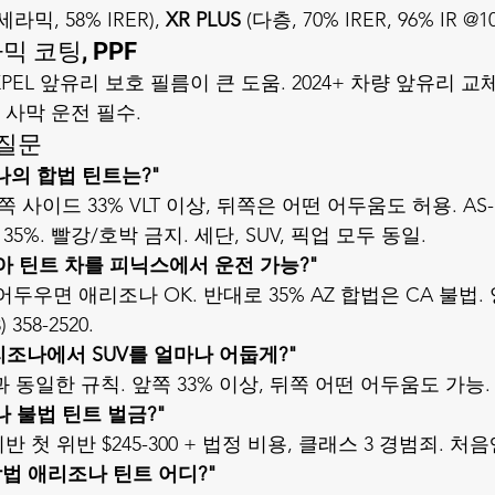
라믹, 58% IRER), 
XR PLUS
 (다층, 70% IRER, 96% IR @1
믹 코팅, PPF
XPEL 앞유리 보호 필름
이 큰 도움. 2024+ 차량 앞유리 교체 $1
 사막 운전 필수.
 질문
애리조나의 합법 틴트는?"
쪽 사이드 33% VLT 이상, 뒤쪽은 어떤 어두움도 허용. AS
35%. 빨강/호박 금지. 세단, SUV, 픽업 모두 동일.
포니아 틴트 차를 피닉스에서 운전 가능?"
 어두우면 애리조나 OK. 반대로 35% AZ 합법은 CA 불법.
 358-2520.
, 애리조나에서 SUV를 얼마나 어둡게?"
과 동일한 규칙. 앞쪽 33% 이상, 뒤쪽 어떤 어두움도 가능.
리조나 불법 틴트 벌금?"
01 위반 첫 위반 $245-300 + 법정 비용, 클래스 3 경범죄. 처음엔 
서 합법 애리조나 틴트 어디?"