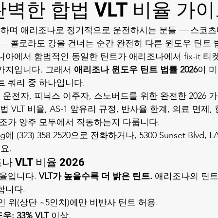
완벽한 합법 VLT 비율 가
며 애리조나로 정기적으로 운전하시는 분들 — 스코츠데
 — 콜로라도 강을 건너는 순간 완전히 다른 윈도우 틴트 
아에서 합법적인 동일한 틴트가 애리조나에서 fix-it 티
가지입니다. 그래서 
애리조나 윈도우 틴트 법률 2026
이 
트 쿼리 중 하나입니다.
운전자, 피닉스 이주자, 스노버드를 위한 완전한 2026 
법 VLT 비율, AS-1 앞유리 규정, 반사율 한계, 의료 면제,
색조가 양주 모두에서 작동하는지 다룹니다.
ng에 
(323) 358-2520
으로 전화하거나, 5300 Sunset Blvd,
요.
 VLT 비율 2026
율입니다. 
VLT가 높을수록 더 밝은 틴트.
 애리조나의 틴트
합니다.
 라인 위(상단 ~5인치)에만 비반사 틴트 허용.
도우:
33% VLT
 이상.