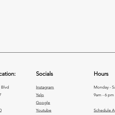
상업용 윈도우 필름 브랜드 비
토요타
교: 3M Prestige vs LLumar
라믹 
SelectPro vs XPEL Vision vs
완벽
캘리포니아 지정자들이 실제로 고
토요
Solar Gard vs SunTek (2026)
ation:
Socials
Hours
려하는 다섯 개 상업용 윈도우 필
가장 
름 브랜드 — 3M Prestige, LLumar
잘 보
SelectPro, XPEL Vision, Solar
Cam
 Blvd
Instagram
Monday - S
Gard Sentinel Plus, SunTek — 에
Tac
7
Yelp
9am - 6 pm
대한 2026 정직한 비교와 Title 24
Hig
Google
추천 프레임워크.
Pri
0
Youtube
Schedule 
지 