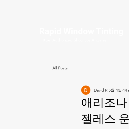
Rapid Window Tinting
Xpel Authorized Shop Los Angeles
All Posts
David R
5월 4일
애리조나 
젤레스 운