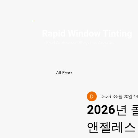
Rapid Window Tinting
Xpel Authorized Shop Los Angeles
All Posts
David R
5월 20일
2026년
앤젤레스 