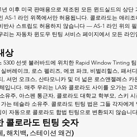
71년 이후 미국 판매용으로 제조된 모든 윈드실드의 상단
인 AS-1 라인 위쪽에서만 허용됩니다. 콜로라도는 애리조
반사 스트립도 허용하지 않습니다 — AS-1 라인 위의 필름은
우리는 
자동차 윈도우 틴팅 서비스 페이지
에서 모든 라인
대상
300 선셋 불러바드에 위치한 Rapid Window Tintin
 실버레이크, 로스 펠리즈, 에코 파크, 비벌리힐스, 패서디
티, 셔먼 오크스, 산타모니카 및 더 넓은 로스앤젤레스 
치업체입니다. 매주 우리는 LA와 콜로라도 사이를 오가는 고
소유주, 아스펜 통근자, 콜로라도 대학교 학부모, 스키 시
 가는 테슬라 소유주. 콜로라도 틴팅 법은 그들 각자에게 
팅이 자동으로 콜로라도 합법 틴팅으로 변환되지 않습니다
확한 콜로라도 틴팅 숫자
페, 해치백, 스테이션 왜건)