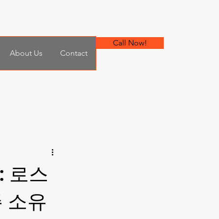
Call Now!
About Us
Contact
: 로스
주 소유