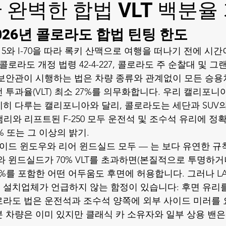
 완벽한 합법 VLT 백분율
2026년 콜로라도 합법 틴팅 한도
5와 I-70을 따라 록키 산맥으로 여행을 떠나기 전에 시간
콜로라도 개정 법령 42-4-227, 콜로라도 주 순찰대 및 그
보안관이 시행하는 법은 차량 종류와 관계없이 모든 승용
투과율(VLT) 최소 27%를 의무화합니다. 우리 
캘리포니아
히 다루는 캘리포니아와 달리, 콜로라도는 세단과 SUV
캠리와 리프트된 F-250 모두 운전석 및 조수석 유리에 정확히
% 또는 그 이상의 밝기.
사이드 윈도우와 리어 윈드실드 모두 — 는 보다 유연한 규
 윈드실드가 70% VLT를 초과하면(본질적으로 투명하거나
%를 포함한 어떤 어두움도 후면에 허용합니다. 그러나 LA
설치업체가 언급하지 않는 함정이 있습니다: 후면 유리를
라도 법은 운전석과 조수석 양쪽에 외부 사이드 미러를 
부분 차량은 이미 있지만 클래식 카 소유자와 일부 상용 밴