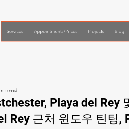
Services
Appointments/Prices
Projects
Blog
tchester, Playa del Rey 
del Rey 근처 윈도우 틴팅, 