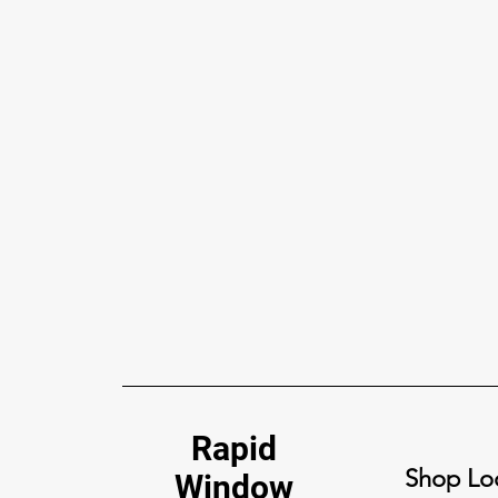
혼다 윈도우 틴팅, PPF & 세라
믹 코팅 로스앤젤레스 2026:
완벽한 XPEL 오너 가이드
Rapid
XPEL로 로스앤젤레스에서 혼다를
Shop Loc
보호하세요: 세라믹 윈도우 틴팅,
Window