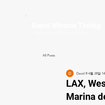
Rapid Window Tinting
Xpel Authorized Shop Los Angeles
All Posts
David R
4월 28일
LAX, Wes
Marina 