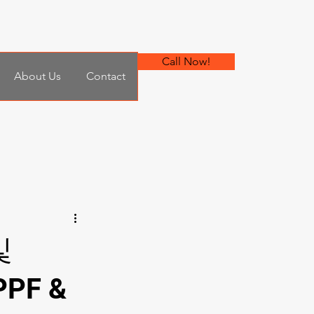
Call Now!
About Us
Contact
및
PPF &