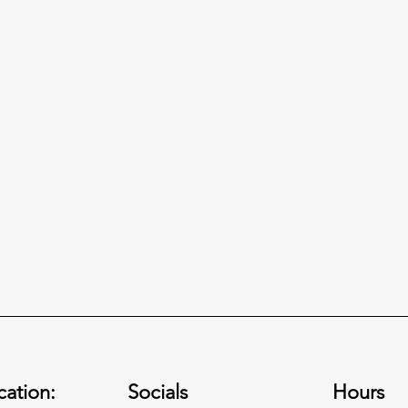
상업용 윈도우 필름 브랜드 비
토요타
교: 3M Prestige vs LLumar
라믹 
SelectPro vs XPEL Vision vs
완벽
캘리포니아 지정자들이 실제로 고
토요
Solar Gard vs SunTek (2026)
ation:
Socials
Hours
려하는 다섯 개 상업용 윈도우 필
가장 