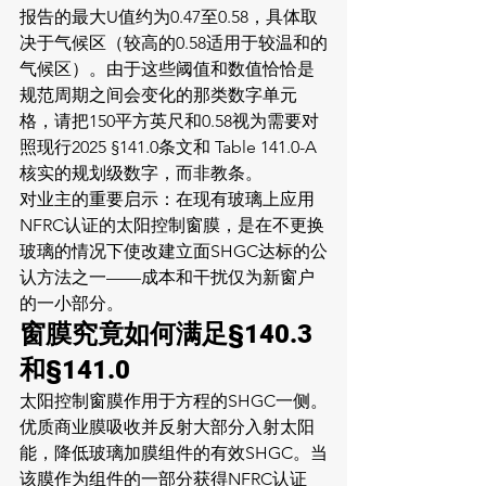
报告的最大U值约为0.47至0.58，具体取
决于气候区（较高的0.58适用于较温和的
气候区）。由于这些阈值和数值恰恰是
规范周期之间会变化的那类数字单元
格，请把150平方英尺和0.58视为需要对
照现行2025 §141.0条文和 Table 141.0-A 
核实的规划级数字，而非教条。
对业主的重要启示：在现有玻璃上应用
NFRC认证的太阳控制窗膜，是在不更换
玻璃的情况下使改建立面SHGC达标的公
认方法之一——成本和干扰仅为新窗户
的一小部分。
窗膜究竟如何满足§140.3
和§141.0
太阳控制窗膜作用于方程的SHGC一侧。
优质商业膜吸收并反射大部分入射太阳
能，降低玻璃加膜组件的有效SHGC。当
该膜作为组件的一部分获得NFRC认证