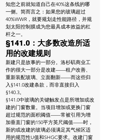
知您之前就知道自己在40%这条线的哪
一侧。简而言之：如果您的玻璃超过
40%WWR，就要规划走性能路径，并规
划太阳控制膜成为您最具成本效益的杠
杆之一。
§141.0：大多数改造所适
用的改建规则
新建只是故事的一部分。洛杉矶商业工
作的很大一部分是改建——租户改善、
重新装配玻璃、立面翻新——而这些归
入§141.0改建条款，而非直接归入
§140.3。
§141.0中玻璃的关键触发点是所增加或改
建的门窗数量。当项目增加或更换门窗
超过规范的面积阈值——常被引用为增
加垂直门窗的150平方英尺阈值——时，
新的或改建的玻璃必须满足其气候区适
用的规范性U值和SHGC要求。改建门窗