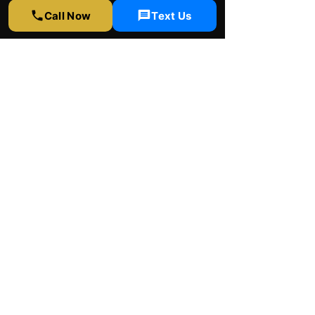
Call Now
Text Us