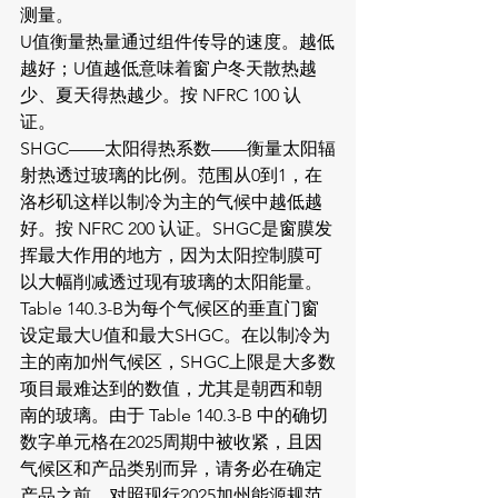
测量。
U值衡量热量通过组件传导的速度。越低
越好；U值越低意味着窗户冬天散热越
少、夏天得热越少。按 NFRC 100 认
证。
SHGC——太阳得热系数——衡量太阳辐
射热透过玻璃的比例。范围从0到1，在
洛杉矶这样以制冷为主的气候中越低越
好。按 NFRC 200 认证。SHGC是窗膜发
挥最大作用的地方，因为太阳控制膜可
以大幅削减透过现有玻璃的太阳能量。
Table 140.3-B为每个气候区的垂直门窗
设定最大U值和最大SHGC。在以制冷为
主的南加州气候区，SHGC上限是大多数
项目最难达到的数值，尤其是朝西和朝
南的玻璃。由于 Table 140.3-B 中的确切
数字单元格在2025周期中被收紧，且因
气候区和产品类别而异，请务必在确定
产品之前，对照现行2025加州能源规范