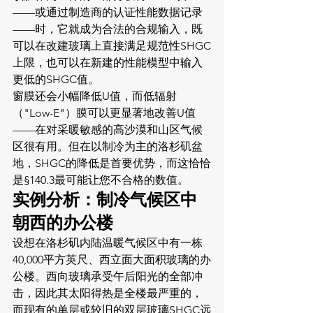
——或通过制造商的认证性能数据记录
——时，它就成为合法的合规输入，既
可以在改建玻璃上直接满足规范性SHGC
上限，也可以在新建的性能模型中输入
更低的SHGC值。
窗膜还会小幅降低U值，而低辐射
（"Low-E"）膜可以更显著地改善U值
——在对采暖敏感的高沙漠和山区气候
区很有用。但在以制冷为主的洛杉矶盆
地，SHGC的降低是首要优势，而这恰恰
是§140.3最可能让您不合格的数值。
实例分析：制冷气候区中
朝西的办公楼
设想在洛杉矶内陆温暖气候区中有一栋
40,000平方英尺、西立面大面积玻璃的办
公楼。西向玻璃承受午后阳光的全部冲
击，因此其太阳得热是全楼最严重的，
而现有的单层或较旧的双层玻璃SHGC远