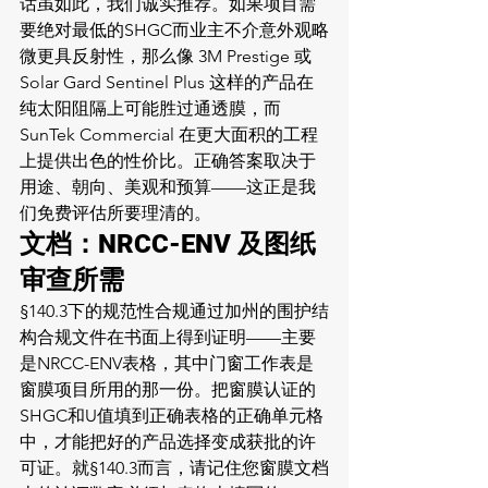
话虽如此，我们诚实推荐。如果项目需
要绝对最低的SHGC而业主不介意外观略
微更具反射性，那么像 3M Prestige 或 
Solar Gard Sentinel Plus 这样的产品在
纯太阳阻隔上可能胜过通透膜，而 
SunTek Commercial 在更大面积的工程
上提供出色的性价比。正确答案取决于
用途、朝向、美观和预算——这正是我
们免费评估所要理清的。
文档：NRCC-ENV 及图纸
审查所需
§140.3下的规范性合规通过加州的围护结
构合规文件在书面上得到证明——主要
是NRCC-ENV表格，其中门窗工作表是
窗膜项目所用的那一份。把窗膜认证的
SHGC和U值填到正确表格的正确单元格
中，才能把好的产品选择变成获批的许
可证。就§140.3而言，请记住您窗膜文档