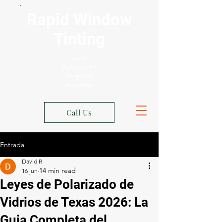
Rapid Window
Tinting
Xpel
Authorized
Shop Los
Angeles
Call Us
Entrada
David R
16 jun
Leyes de Polarizado de
Vidrios de Texas 2026: La
Guia Completa del