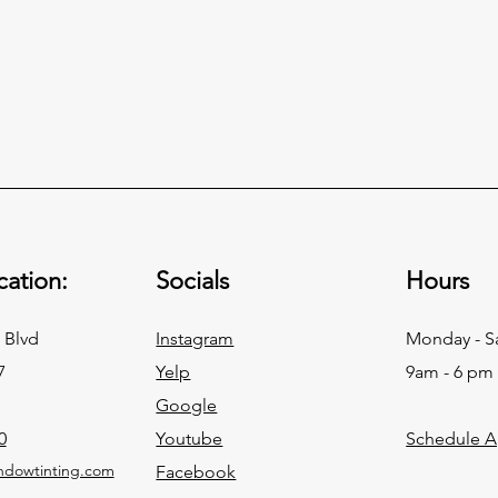
상업용 윈도우 필름 브랜드 비
토요타
교: 3M Prestige vs LLumar
라믹 
SelectPro vs XPEL Vision vs
완벽
캘리포니아 지정자들이 실제로 고
토요
Solar Gard vs SunTek (2026)
ation:
Socials
Hours
려하는 다섯 개 상업용 윈도우 필
가장 
름 브랜드 — 3M Prestige, LLumar
잘 보
SelectPro, XPEL Vision, Solar
Cam
 Blvd
Instagram
Monday - S
Gard Sentinel Plus, SunTek — 에
Tac
7
Yelp
9am - 6 pm
대한 2026 정직한 비교와 Title 24
Hig
Google
추천 프레임워크.
Pri
0
Youtube
Schedule 
지 
감성,
ndowtinting.com
Facebook
도우 