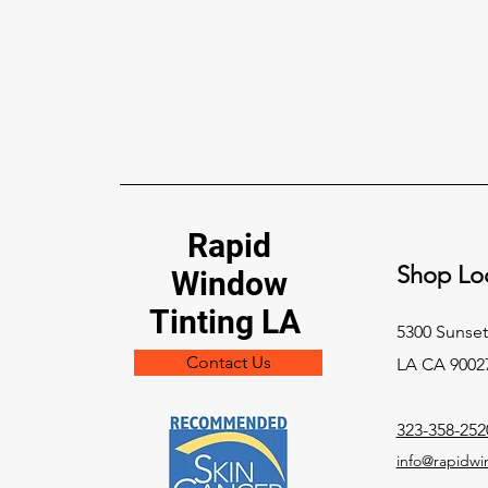
혼다 윈도우 틴팅, PPF & 세라
믹 코팅 로스앤젤레스 2026:
완벽한 XPEL 오너 가이드
Rapid
XPEL로 로스앤젤레스에서 혼다를
Shop Loc
보호하세요: 세라믹 윈도우 틴팅,
Window
페인트 보호 필름, 세라믹 코팅. 캘
Tinting LA
리포니아 틴팅 법규, 시빅·어코드
5300 Sunset
·CR-V·파일럿·프롤로그 등 모델별
Contact Us
LA CA 9002
팁, 가격과 예약.
323-358-252
info@rapidwi