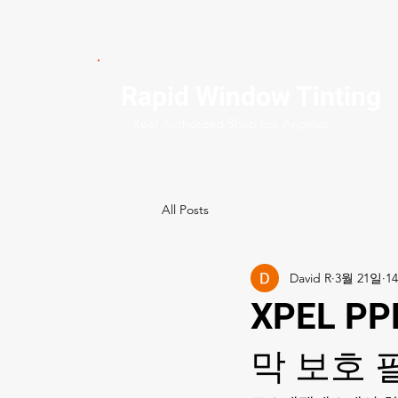
Rapid Window Tinting
Xpel Authorized Shop Los Angeles
All Posts
David R
3월 21일
XPEL 
막 보호 