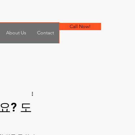
Call Now!
About Us
Contact
요? 도