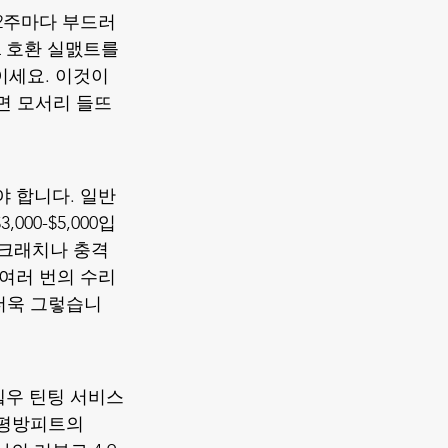
2주마다 부드러
L 호환 실맰트를 
이세요. 이것이 
하면 모서리 들뜨
야 합니다. 일반
00-$5,000입
 스크래치나 충격 
안 여러 번의 수리
 더욱 그렇습니
 윈돀우 틴팅 서비스
 평방피트의 