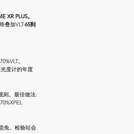
E XR PLUS。
终叠加VLT:
65到
%VLT。
准光度计的年度
规则。最佳做法:
0%XPEL 
疗豁免。检验站会