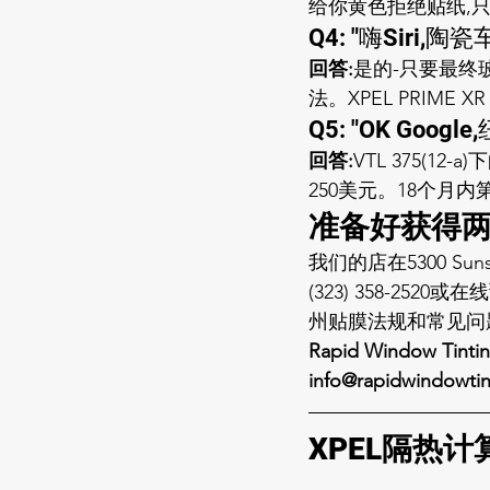
给你黄色拒绝贴纸,
Q4: "嗨Siri
回答:
是的-只要最终
法。XPEL PRIME
Q5: "OK Goo
回答:
VTL 375(1
250美元。18个月内第
准备好获得两
我们的店在5300 Suns
(323) 358-2520或
在线
州贴膜法规
和
常见问
Rapid Window Tinting
info@rapidwindowti
XPEL隔热计