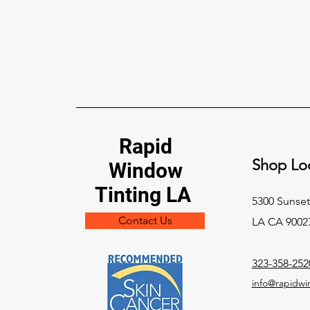
本田车窗贴膜、PPF 与陶瓷镀
膜洛杉矶 2026：完整 XPEL 车
主指南
Rapid
用 XPEL 在洛杉矶保护您的本田：
Shop Loc
陶瓷车窗贴膜、漆面保护膜与陶瓷
Window
镀膜。加州贴膜法规，Civic、
Tinting LA
Accord、CR-V、Pilot、Prologue
5300 Sunset
等车型逐一提示，价格与预约。
Contact Us
LA CA 9002
323-358-252
info@rapidwi