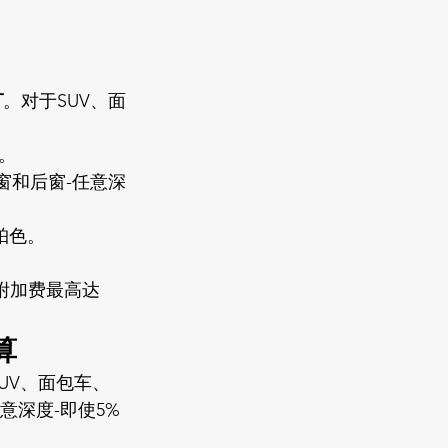
T
。对于SUV、面
。
窗和后窗-任意深
珀色。
加附加费最高达
算
UV、面包车、
意深度-即使5%