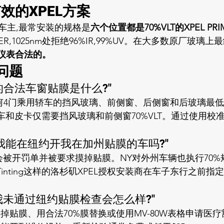
效的XPEL方案
车主,最常安装的规格是
六个位置都是70%VLT的XPEL PRIM
ER,1025nm处拒绝96%IR,99%UV。在大多数原厂玻璃上最
是仪表合法的。
问题
,纽约的合法车窗贴膜是什么?"
何4门乘用轿车的挡风玻璃、前侧窗、后侧窗和后玻璃最低70
车和皮卡仅需要挡风玻璃和前侧窗70%VLT。通过使用校
ogle,我能在纽约开我在加州贴膜的车吗?"
会被开罚单并被要求摸掉贴膜。NY对外州车辆也执行70%
ow Tinting这样的洛杉矶XPEL授权安装商在车子东行之前指定7
,如果我未通过纽约贴膜检查会怎么样?"
摸掉贴膜、用合法70%膜替换或使用MV-80W表格申请医