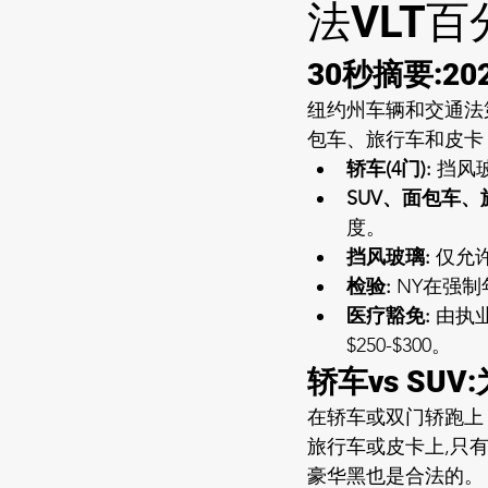
法VLT
30秒摘要:2
纽约州车辆和交通法第
包车、旅行车和皮卡
轿车(4门): 
挡风
SUV、面包车、
度。
挡风玻璃: 
仅允
检验: 
NY在强制
医疗豁免: 
由执业
$250-$300。
轿车vs S
在轿车或双门轿跑上，
旅行车或皮卡上,只
豪华黑也是合法的。