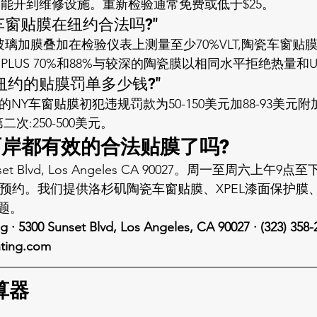
只能开到维修设施。重新检验通常免费或低于$25。
,陶瓷车窗贴膜在纽约合法吗?"
玻璃加膜叠加在检验仪表上测量至少70%VLT,陶瓷车窗贴
 XR PLUS 70%和88%与较深的陶瓷膜以相同水平拒绝热量和
gle,纽约的贴膜罚单多少钱?"
2-a)下的NY车窗贴膜初犯违规罚款为50-150美元加88-93美元附
二次:250-500美元。
岸都有效的合法贴膜了吗?
et Blvd, Los Angeles CA 90027。周一至周六上午9
预约
。我们提供
洛杉矶陶瓷车窗贴膜
、
XPEL漆面保护膜
题
。
 · 5300 Sunset Blvd, Los Angeles, CA 90027 · (323) 358-2
nting.com
算器