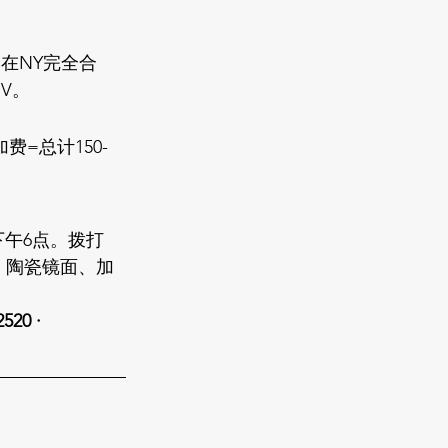
膜在NY完全合
UV。
加费=总计150-
点至下午6点。拨打
、
陶瓷镜面
、
加
520 · 