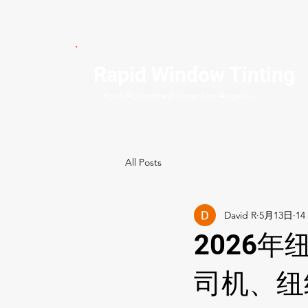
Rapid Window Tinting
Xpel Authorized Shop Los Angeles
All Posts
David R
5月13日
2026
司机、纽