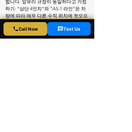
합니다. 앞유리 규정이 동일하다고 가정
하기: "상단 4인치"와 "AS-1 라인"은 차
량에 따라 매우 다른 수직 위치에 컷오프
를 둘 수 있습니다. 제조업체 준수 스티
Call Now
Text Us
커 건너뛰기: 텍사스, 유타 등은 필름과 
유리 사이에 라벨이 필요. 의료 면제 서
류 무시: 의사 편지를 글러브 박스에 보관
하면 많은 주에서 티켓을 막을 수 있습니
다. 설치 후 VLT를 측정하지 않는 설치업
체에서 틴트 구입: Rapid Window 
Tinting 포함 평판 좋은 설치업체는 보정
된 측정기로 설치된 모든 창문에서 VLT
를 측정합니다.

자주 묻는 질문: 썰팅 법규는 연방법인가
요? 아니요. 각 주가 자체 법을 작성합니
다. 캐나다나 멕시코는요? 캐나다 주들
은 자체 규정이 있습니다. 멕시코는 앞 측
면 비율이 국가적으로 없지만, 세관이 바